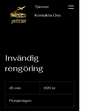
Tjänster
Kontakta Oss
Invändig
rengöring
695
svenska
45 min
4
695 kr
kronor
5
m
Pionjärvägen
i
n