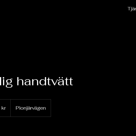
Tjä
ig handtvätt
 kr
Pionjärvägen