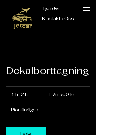
Tjänster
Kontakta Oss
Dekalborttagning
Från
500
1 h–2 h
1
Från 500 kr
svenska
kronor
–
2
Pionjärvägen
h
Boka